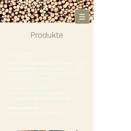
Produkte
Paletten
Wir sind spezialisiert auf Sonder- und
Einwegpaletten ab Losgröße 1. Auch
Kisten sind von kleinster Größe bis zur
Containergröße erhältlich.
Anfertigung nach Maß
IPPC HT hitzebehandelt erhältlich
- geeignet für den Auslandshandel
Verwendbar bei:
Verpackung, Lagerung, Möbelbau