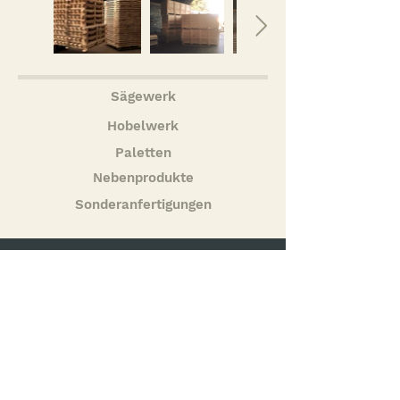
Sägewerk
Hobelwerk
Paletten
Nebenprodukte
Sonderanfertigungen
Noch Fragen?
Jetzt anrufen:
+43 664 1536236
//
+43 676 4040264
Öffnungszeiten:
Mo - Do: 07:00 - 12:00 und 13:00 - 17:00 Uhr
Fr: 07:00 - 12:00 Uhr